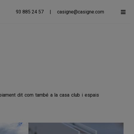
93 885 24 57
|
casigne@casigne.com
ropiament dit com també a la casa club i espais