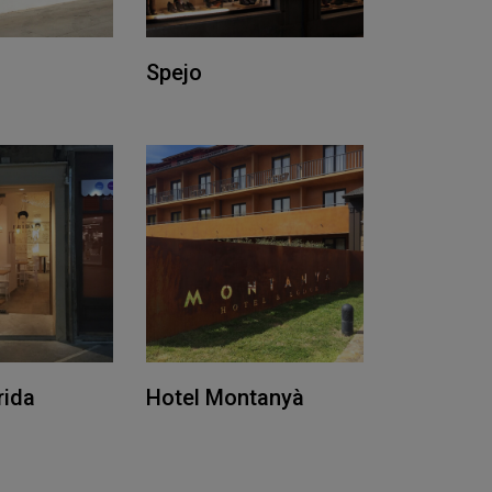
Spejo
rida
Hotel Montanyà