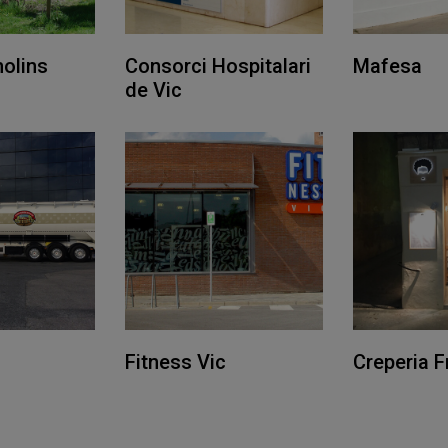
molins
Consorci Hospitalari
Mafesa
de Vic
Fitness Vic
Creperia F