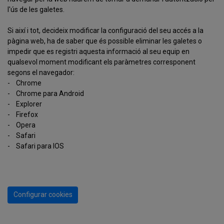
l'ús de les galetes.
Si així i tot, decideix modificar la configuració del seu accés a la
pàgina web, ha de saber que és possible eliminar les galetes o
impedir que es registri aquesta informació al seu equip en
qualsevol moment modificant els paràmetres corresponent
segons el navegador:
-
Chrome
-
Chrome para Android
-
Explorer
-
Firefox
-
Opera
-
Safari
-
Safari para IOS
Configurar cookies