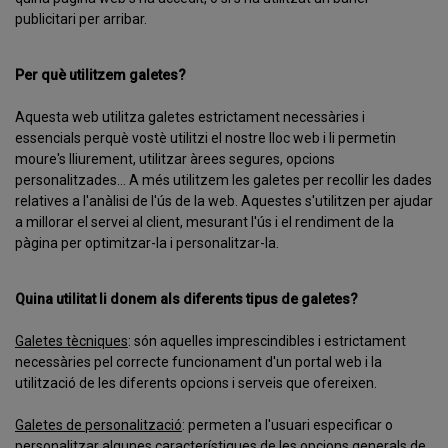
publicitari per arribar.
Per què utilitzem galetes?
Aquesta web utilitza galetes estrictament necessàries i
essencials perquè vostè utilitzi el nostre lloc web i li permetin
moure's lliurement, utilitzar àrees segures, opcions
personalitzades... A més utilitzem les galetes per recollir les dades
relatives a l'anàlisi de l'ús de la web. Aquestes s'utilitzen per ajudar
a millorar el servei al client, mesurant l'ús i el rendiment de la
pàgina per optimitzar-la i personalitzar-la.
Quina utilitat li donem als diferents tipus de galetes?
Galetes tècniques
: són aquelles imprescindibles i estrictament
necessàries pel correcte funcionament d'un portal web i la
utilització de les diferents opcions i serveis que ofereixen.
Galetes de personalització
: permeten a l'usuari especificar o
personalitzar algunes característiques de les opcions generals de