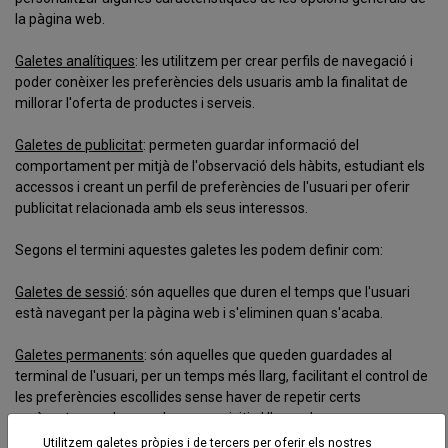
la pàgina web.
Galetes analítiques
: les utilitzem per crear perfils de navegació i
poder conèixer les preferències dels usuaris amb la finalitat de
millorar l'oferta de productes i serveis.
Galetes de publicitat
: permeten guardar informació del
comportament per mitjà de l'observació dels hàbits, estudiant els
accessos i creant un perfil de preferències de l'usuari per oferir
publicitat relacionada amb els seus interessos.
Segons el termini aquestes galetes les podem definir com:
Galetes de sessió
: són aquelles que duren el temps que l'usuari
està navegant per la pàgina web i s'eliminen quan s'acaba.
Galetes permanents
: són aquelles que queden guardades al
terminal de l'usuari, per un temps més llarg, facilitant el control de
les preferències escollides sense haver de repetir certs
paràmetres cada vegada que es visiti el lloc web.
Utilitzem galetes pròpies i de tercers per oferir els nostres