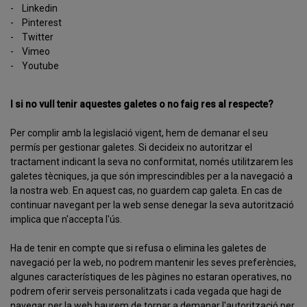
-
Linkedin
-
Pinterest
-
Twitter
-
Vimeo
-
Youtube
I si no vull tenir aquestes galetes o no faig res al respecte?
Per complir amb la legislació vigent, hem de demanar el seu
permís per gestionar galetes. Si decideix no autoritzar el
tractament indicant la seva no conformitat, només utilitzarem les
galetes tècniques, ja que són imprescindibles per a la navegació a
la nostra web. En aquest cas, no guardem cap galeta. En cas de
continuar navegant per la web sense denegar la seva autorització
implica que n'accepta l'ús.
Ha de tenir en compte que si refusa o elimina les galetes de
navegació per la web, no podrem mantenir les seves preferències,
algunes característiques de les pàgines no estaran operatives, no
podrem oferir serveis personalitzats i cada vegada que hagi de
navegar per la web haurem de tornar a demanar l'autorització per