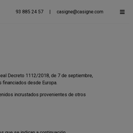
93 885 24 57
|
casigne@casigne.com
Real Decreto 1112/2018, de 7 de septiembre,
os financiados desde Europa.
nidos incrustados provenientes de otros
s que se indican a continuación.