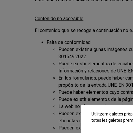
Contenido no accesible
El contenido que se recoge a continuación no e
Falta de conformidad:
Pueden existir algunas imágenes cuy
301549:2022
Puede existir elementos de encabez
Información y relaciones de UNE-
En los formularios, puede haber cam
propósito de la entrada UNE-EN 30
Puede haber elementos cuyo contras
Puede existir elementos de la pági
La web no ofrece un sistema de nav
Pueden existir encabezados que no
Utilitzem galetes pròpi
totes les galetes preme
etiquetas de UNE-EN 301549:2022
Pueden existir algunos enlaces cuy