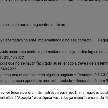
s accesible por los siguientes motivos:
a alternativa no esté implementada o no sea correcta - – Requi
ado incorrectamente implementados, o cuyo orden lógico no sea 
EN 301549:2022
pos que no se hayan facilitado su rellenado a través de sistemas
1549:2022
te no sea el suficiente en algunas páginas – Requisito 9.1.4.
na que no sean operables mediante teclado - Requisito número
egación alternativo al menú – Requisito número 9.2.4.5 Múltip
 sean claros o breves, o que no deberían ser encabezados – Re
es i de tercers per oferir els nostres serveis i recollir informació estadís
nt el botó ”Acceptar” o configurar-les o rebutjar el seu ús clicant a la
Po
o foco no se muestra - Requisito número 9.2.4.7 Foco visible 