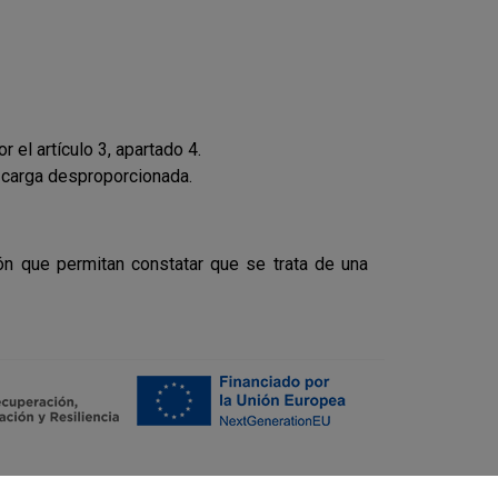
el artículo 3, apartado 4.
 carga desproporcionada.
ión que permitan constatar que se trata de una