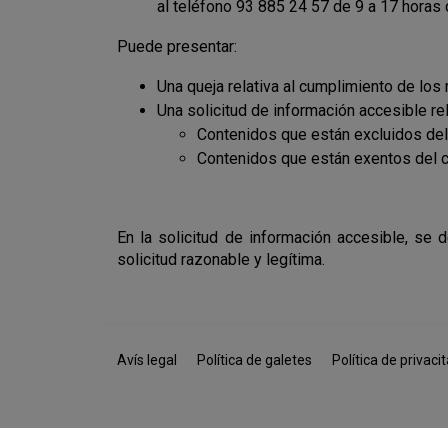
al
teléfono 93 885 24 57 de 9 a 17 horas 
Puede presentar:
Una queja relativa al cumplimiento de lo
Una solicitud de información accesible rel
Contenidos que están excluidos del 
Contenidos que están exentos del c
En la solicitud de información accesible, se 
solicitud razonable y legítima.
Avís legal
Política de galetes
Política de privacit