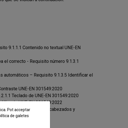
sito 9.1.1.1 Contenido no textual UNE-EN
el correcto - Requisito número 9.1.3.1
 automáticos – Requisito 9.1.3.5 Identificar el
3 Contraste UNE-EN 301549:2020
 9.2.1.1 Teclado de UNE-EN 301549:2020
les Vías de UNE-EN 301549:2022
quisito número 9.2.4.6 Encabezados y
tica. Pot acceptar
lítica de galetes
de UNE-EN 301549:2020