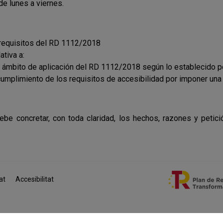
de lunes a viernes.
s requisitos del RD 1112/2018
ativa a:
ámbito de aplicación del RD 1112/2018 según lo establecido por 
umplimiento de los requisitos de accesibilidad por imponer una
debe concretar, con toda claridad, los hechos, razones y petic
at
Accesibilitat