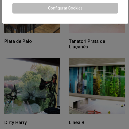
Configurar Cookies
Plata de Palo
Tanatori Prats de
Lluçanès
Dirty Harry
Línea 9