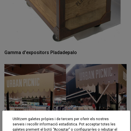
Gamma d'expositors Pladadepalo
Utilitzem galetes pròpies i de tercers per oferir els nostres
serveis i recollir informació estadística. Pot acceptar totes les
galetes prement el botó ”Acceptar” o configurar-les o rebutjar el