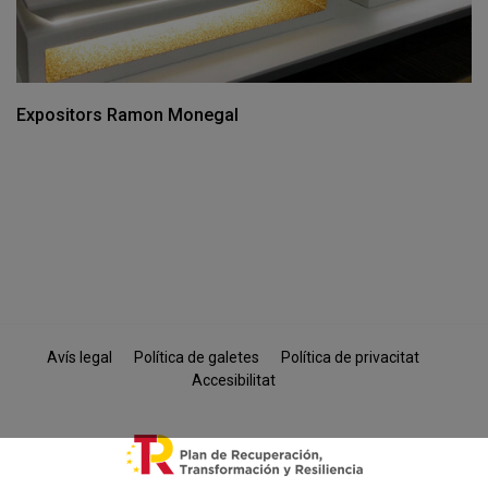
Expositors Ramon Monegal
Avís legal
Política de galetes
Política de privacitat
Accesibilitat