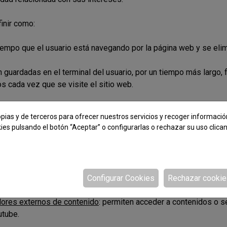
inir como:
tiempo que el usuario está navegando por la página web y se eli
 guardadas en el terminal del usuario, por un tiempo más largo, f
os cada vez que se visite el sitio web.
pias y de terceros para ofrecer nuestros servicios y recoger informació
ies pulsando el botón “Aceptar” o configurarlas o rechazar su uso clica
mero de usuarios y así realizar la medición y análisis estadístico 
gación en nuestra página web con el fin de mejorar la oferta de 
Configurar Cookies
Rechazar cooki
ores externos de contenido
: permiten acceder a contenidos o s
utube.