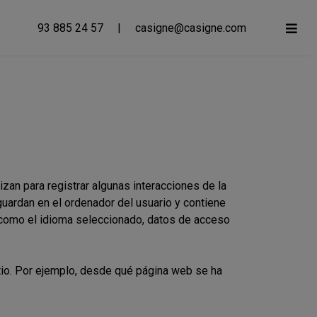
93 885 24 57
|
casigne@casigne.com
zan para registrar algunas interacciones de la
uardan en el ordenador del usuario y contiene
, como el idioma seleccionado, datos de acceso
itio. Por ejemplo, desde qué página web se ha