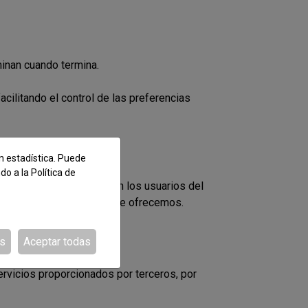
minan cuando termina.
acilitando el control de las preferencias
n estadística. Puede
ndo a la
Política de
de la utilización que hacen los usuarios del
productos o servicios que le ofrecemos.
es
Aceptar todas
ervicios proporcionados por terceros, por