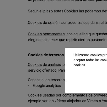
Según el plazo estas Cookies las podemos def
Cookies de sesión
: son aquellas que duran el 
Cookies permanentes
: son aquellas que quedan
elegidas sin tener que repetir ciertos parámetr
Cookies de terceros
Utilizamos cookies pro
aceptar todas las cook
Cookies de análisis
: permiten cuantificar el nú
cookies
servicio ofertado. Para ello se analiza su nave
Conoce a los terceros:
-
Google analytics
Cookies usadas por complementos de proveed
ejemplo ver los vídeos alojados en Vimeo o Yo